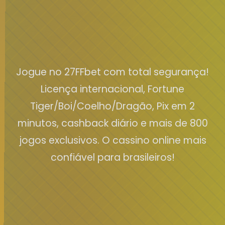
Jogue no 27FFbet com total segurança!
Licença internacional, Fortune
Tiger/Boi/Coelho/Dragão, Pix em 2
minutos, cashback diário e mais de 800
jogos exclusivos. O cassino online mais
confiável para brasileiros!