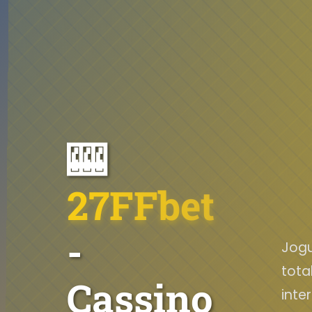
🎰
27FFbet
-
Jogu
tota
Cassino
inte