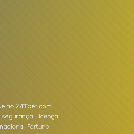
e no 27FFbet com
l segurança! Licença
rnacional, Fortune