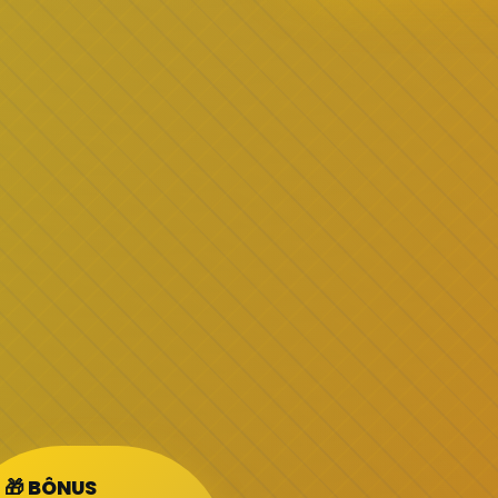
🎁 BÔNUS