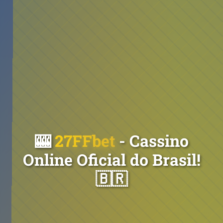
🎰
27FFbet
- Cassino
Online Oficial do Brasil!
🇧🇷