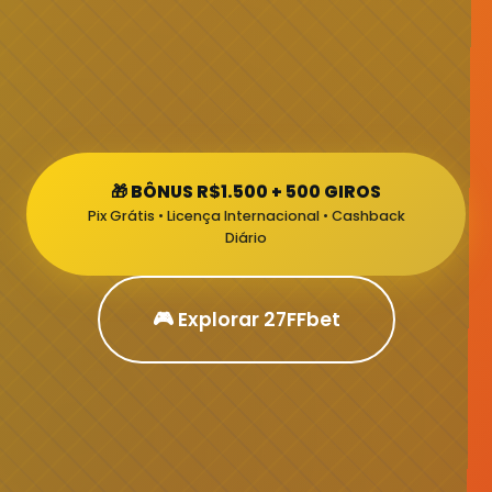
🎁 BÔNUS R$1.500 + 500 GIROS
Pix Grátis • Licença Internacional • Cashback
Diário
🎮 Explorar 27FFbet