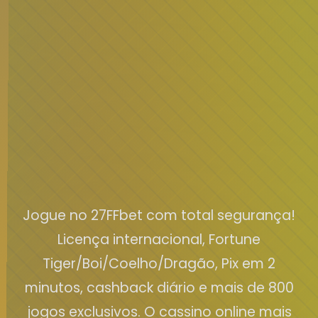
Jogue no 27FFbet com total segurança!
Licença internacional, Fortune
Tiger/Boi/Coelho/Dragão, Pix em 2
minutos, cashback diário e mais de 800
jogos exclusivos. O cassino online mais