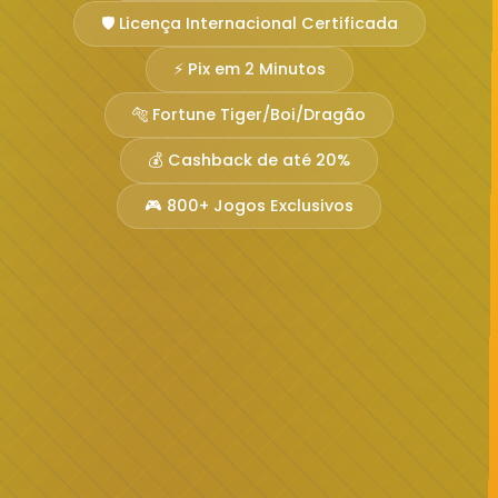
🛡️ Licença Internacional Certificada
⚡ Pix em 2 Minutos
🐅 Fortune Tiger/Boi/Dragão
💰 Cashback de até 20%
🎮 800+ Jogos Exclusivos