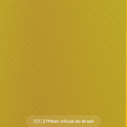
🇧🇷 27FFbet Oficial do Brasil