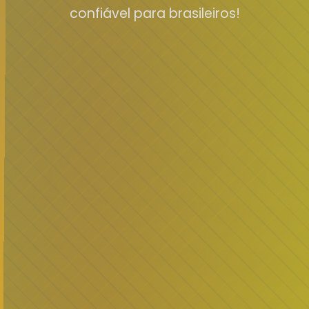
confiável para brasileiros!