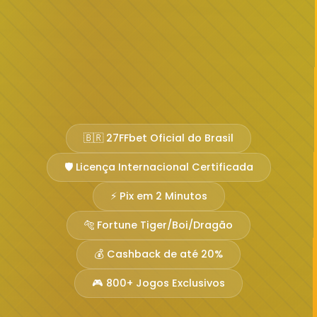
🇧🇷 27FFbet Oficial do Brasil
🛡️ Licença Internacional Certificada
⚡ Pix em 2 Minutos
🐅 Fortune Tiger/Boi/Dragão
💰 Cashback de até 20%
🎮 800+ Jogos Exclusivos