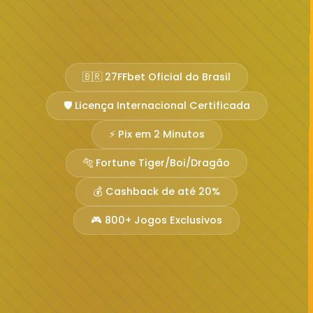
🇧🇷 27FFbet Oficial do Brasil
🛡️ Licença Internacional Certificada
⚡ Pix em 2 Minutos
🐅 Fortune Tiger/Boi/Dragão
💰 Cashback de até 20%
🎮 800+ Jogos Exclusivos