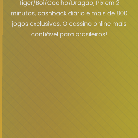
Tiger/Boi/Coelho/Dragão, Pix em 2
minutos, cashback diário e mais de 800
jogos exclusivos. O cassino online mais
confiável para brasileiros!